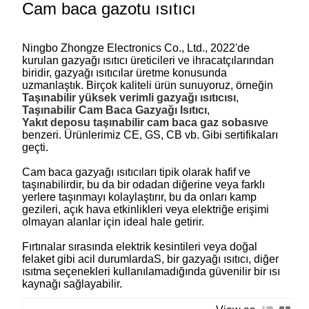
Cam baca gazotu ısıtıcı
Ningbo Zhongze Electronics Co., Ltd., 2022'de
kurulan gazyağı ısıtıcı üreticileri ve ihracatçılarından
biridir, gazyağı ısıtıcılar üretme konusunda
uzmanlaştık. Birçok kaliteli ürün sunuyoruz, örneğin
Taşınabilir yüksek verimli gazyağı ısıtıcısı
,
Taşınabilir Cam Baca Gazyağı Isıtıcı
,
Yakıt deposu taşınabilir cam baca gaz sobası
ve
benzeri. Ürünlerimiz CE, GS, CB vb. Gibi sertifikaları
geçti.
Cam baca gazyağı ısıtıcıları tipik olarak hafif ve
taşınabilirdir, bu da bir odadan diğerine veya farklı
yerlere taşınmayı kolaylaştırır, bu da onları kamp
gezileri, açık hava etkinlikleri veya elektriğe erişimi
olmayan alanlar için ideal hale getirir.
Fırtınalar sırasında elektrik kesintileri veya doğal
felaket gibi acil durumlarda
S, bir gazyağı ısıtıcı, diğer
ısıtma seçenekleri kullanılamadığında güvenilir bir ısı
kaynağı sağlayabilir.