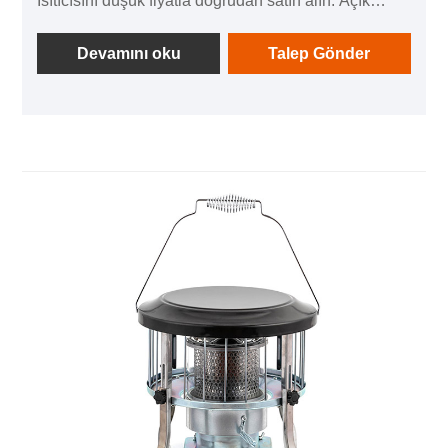
Isıtıcısını düşük fiyatla doğrudan satın alın. Açık
Kamp için ZOOZAA Yakıt Deposu Cam Baca
Gazyağı Isıtıcı satın aldığınızdan emin olabilirsiniz.
Devamını oku
Talep Gönder
Kamp gezileri sırasında yakıt tasarrufu yapmak
isteyebileceğiniz için iyi yakıt verimliliği sunan
ZOOZAA kerosen ısıtıcıyı tercih edin. Kullanımı çok
hafif ve kolaydır.