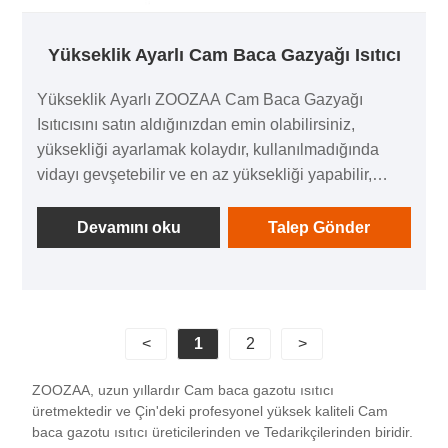
Yükseklik Ayarlı Cam Baca Gazyağı Isıtıcı
Yükseklik Ayarlı ZOOZAA Cam Baca Gazyağı
Isıtıcısını satın aldığınızdan emin olabilirsiniz,
yüksekliği ayarlamak kolaydır, kullanılmadığında
vidayı gevşetebilir ve en az yüksekliği yapabilir,
rahatça taşıyabilirsiniz. Pişirmesi kolaydır ve gazyağı
tüketimini azaltır. Ateşe yaklaşmak için konsolu
Devamını oku
Talep Gönder
indirin, ısı hızla transfer olur ve yemeğinizi pişirmek
için daha az yakıt kullanabilirsiniz!
<
1
2
>
ZOOZAA, uzun yıllardır Cam baca gazotu ısıtıcı
üretmektedir ve Çin'deki profesyonel yüksek kaliteli Cam
baca gazotu ısıtıcı üreticilerinden ve Tedarikçilerinden biridir.