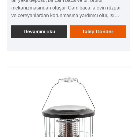
bir yakıt deposu, bir cam baca ve bir brülör
mekanizmasından oluşur. Cam baca, alevin rüzgar
ve cereyanlardan korunmasına yardımcı olur, ısı
dağılımını iyileştirir ve zararlı dumanların yaşam
alanına yayılmasını önler. Isıtıcılar genellikle
Devamını oku
Talep Gönder
kompakt olacak ve taşınması kolay olacak şekilde
tasarlanmıştır, bu da onları evin çeşitli yerleri için
uygun hale getirir.