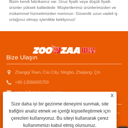
Bizim kendi fabrikamız var. Ucuz fiyatlı veya düşük fiyatlı
ürünler yüksek kalitededir. Müşterilerimiz ürünlerimizden ve
mükemmel hizmetimizden memnun. Güvenilir uzun vadeli iş
ortağınız olmayı içtenlikle bekliyoruz!
Bize Ulaşın
Zhangqi Town, Cixi City, Ningbo, Zhejiang, Çin
+86-13566605759
sales1@nbzhongze.com
X
Size daha iyi bir gezinme deneyimi sunmak, site
trafiğini analiz etmek ve içeriği kişiselleştirmek için
Telif Hakkı © 2023 Ningbo Zhongze Electronics Co., Ltd. - Çin
çerezleri kullanıyoruz. Bu siteyi kullanarak çerez
Gazyağı Isıtıcı, Gazyağı Sobası, Metal Baca Kazosen Isıtıcı
kullanımımızı kabul etmiş olursunuz.
Tedarikçileri - Tüm Hakları Saklıdır.