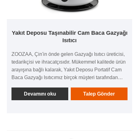
Yakıt Deposu Taşınabilir Cam Baca Gazyağı
Isıtıcı
ZOOZAA, Çin'in önde gelen Gazyağı Isıtıcı üreticisi,
tedarikçisi ve ihracatçısıdır. Mükemmel kalitede ürün
arayışına bağlı kalarak, Yakıt Deposu Portatif Cam
Baca Gazyağı Isıtıcımız birçok müşteri tarafından
memnun edilmiştir. Olağanüstü tasarım, kaliteli
hammaddeler, yüksek performans ve rekabetçi fiyat
Devamını oku
Talep Gönder
her müşterinin istediği şeylerdir ve biz de size bunu
sunabiliriz. Elbette mükemmel satış sonrası
servisimiz de önemlidir. Gazyağı Isıtıcı
hizmetlerimizle ilgileniyorsanız, şimdi bize
danışabilirsiniz, size zamanında cevap vereceğiz!