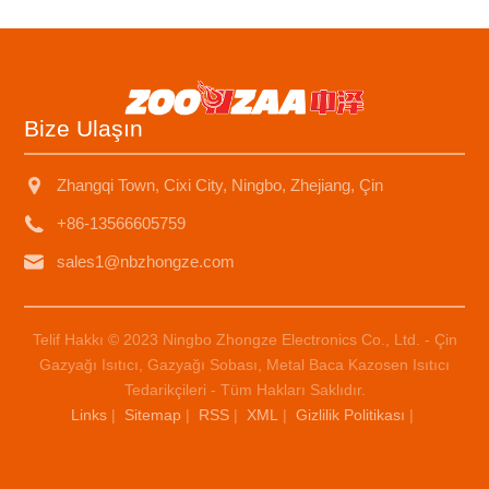
Bize Ulaşın
Zhangqi Town, Cixi City, Ningbo, Zhejiang, Çin
+86-13566605759
sales1@nbzhongze.com
Telif Hakkı © 2023 Ningbo Zhongze Electronics Co., Ltd. - Çin
Gazyağı Isıtıcı, Gazyağı Sobası, Metal Baca Kazosen Isıtıcı
Tedarikçileri - Tüm Hakları Saklıdır.
Links
|
Sitemap
|
RSS
|
XML
|
Gizlilik Politikası
|